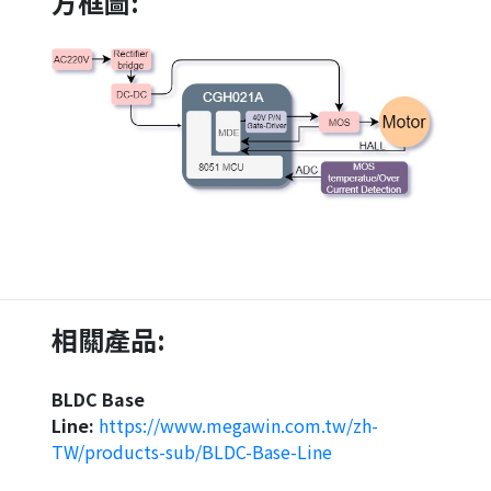
方框圖:
相關產品:
BLDC Base
Line:
https://www.megawin.com.tw/zh-
TW/products-sub/BLDC-Base-Line