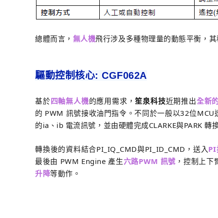
總體而言，
無人機
飛行涉及多種物理量的動態平衡，其
驅動控制核心: CGF062A
基於
四軸無人機
的應用需求，
笙泉科技
近期推出
全新的
的 PWM 訊號接收油門指令。不同於一般以32位MC
的ia、ib 電流訊號，並由硬體完成CLARKE與PARK 轉
轉換後的資料結合PI_IQ_CMD與PI_ID_CMD，送入
P
最後由 PWM Engine 產生
六路PWM 訊號
，控制上下
升降
等動作。