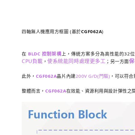
四軸無人機應用方框圖 (基於
CGF062A
)
在
BLDC 控制架構
上，傳統方案多分為高性能的32位
CPU負載
使系統能同時處理更多工
保
，
；另一方面
此外，
CGF062A
晶片內建
200V G/D(門驅)
，可以符合無
整體而言，
CGF062A
在效能、資源利用與設計彈性之