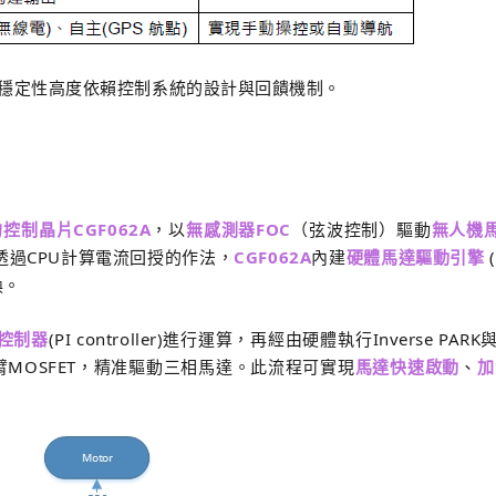
穩定性高度依賴控制系統的設計與回饋機制。
控制晶片CGF062A
，以
無感測器FOC
（弦波控制）驅動
無人機
U透過CPU計算電流回授的作法，
CGF062A
內建
硬體馬達驅動引擎
(
換。
I控制器
(PI controller)進行運算，再經由硬體執行Inverse PAR
臂MOSFET，精准驅動三相馬達。此流程可實現
馬達快速啟動
、
加