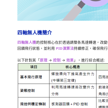
四軸無人機簡介
四軸無人機
的控制核心在於透過調整各馬達轉速，改變
回饋飛行狀態，並利用
PID演算
法
持續修正，確保飛行
以下針對其「
原理
→
控制
→
效果
」，進行綜合概述: