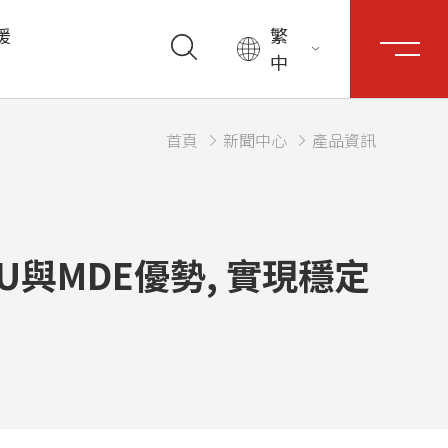
援
繁
中
首頁
新聞中心
產品資訊
U與MDE優勢, 實現穩定