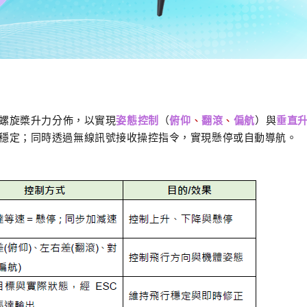
螺旋槳升力分佈，以實現
姿態控制
（
俯仰
、
翻滾
、
偏航
）與
垂直
穩定；同時透過無線訊號接收操控指令，實現懸停或自動導航。