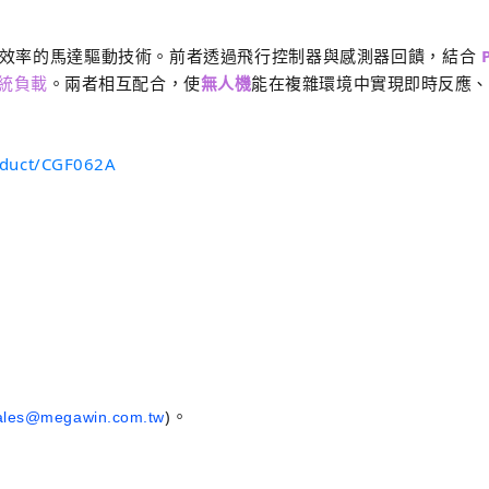
效率的馬達驅動技術。前者透過飛行控制器與感測器回饋，結合
統負載
。兩者相互配合，使
無人機
能在複雜環境中實現即時反應、
oduct/CGF062A
)
。
ales@megawin.com.tw