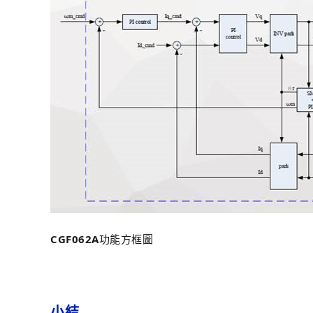
CGF062A
功能方框圖
小結