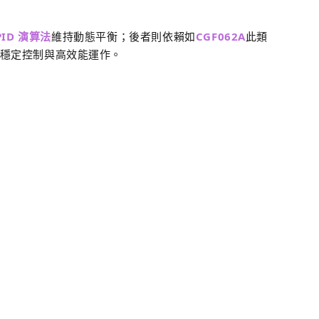
PID 演算法
維持動態平衡；後者則依賴如
CGF062A
此類
穩定控制與高效能運作。