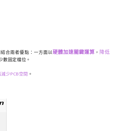
硬體加速關鍵運算
降低
則結合兩者優點：一方面以
，
少數固定檔位。
幅減少PCB空間
。