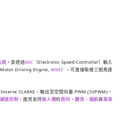
馬達
，並透過
ESC
（Electronic Speed Controller）輸入
Motor Driving Engine,
MDE
），可直接取樣三相馬達
K與Inverse CLARKE，輸出至空間向量 PWM (SVPWM)，
減速控制
，進而支持
無人機
的
俯仰
、
翻滾
、
偏航
與
垂直