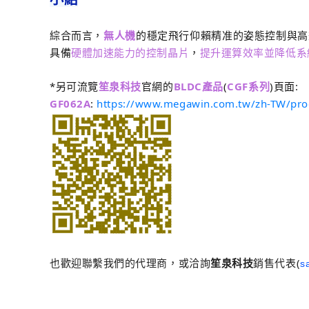
綜合而言，
無人機
的穩定飛行仰賴精准的姿態控制與高
具備
硬體加速能力的控制晶片
，
提升運算效率並降低系
*另可流覽
笙泉科技
官網的
BLDC產品
(
CGF系列
)頁面:
GF062A
:
https://www.megawin.com.tw/zh-TW/pr
也歡迎聯繫我們的代理商，或洽詢
笙泉科技
銷售代表(
s