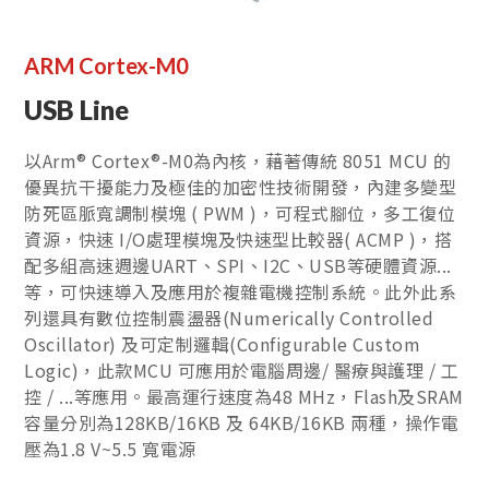
ARM Cortex-M0
USB Line
以Arm® Cortex®-M0為內核，藉著傳統 8051 MCU 的
優異抗干擾能力及極佳的加密性技術開發，內建多變型
防死區脈寬調制模塊 ( PWM )，可程式腳位，多工復位
資源，快速 I/O處理模塊及快速型比較器( ACMP )，搭
配多組高速週邊UART、SPI、I2C、USB等硬體資源...
等，可快速導入及應用於複雜電機控制系統。此外此系
列還具有數位控制震盪器(Numerically Controlled
Oscillator) 及可定制邏輯(Configurable Custom
Logic)，此款MCU 可應用於電腦周邊/ 醫療與護理 / 工
控 / ...等應用。最高運行速度為48 MHz，Flash及SRAM
容量分別為128KB/16KB 及 64KB/16KB 兩種，操作電
壓為1.8 V~5.5 寬電源