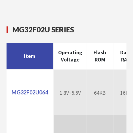
MG32F02U SERIES
Operating
Flash
Data
item
Voltage
ROM
RAM
MG32F02U064
1.8V~5.5V
64KB
16KB