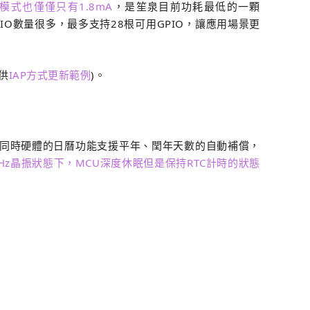
行模式也僅僅只有1.8mA
，是笙泉目前功耗最低的一顆
IO數量很多，最多支持28根可用GPIO，讓應用場景更
供
IAP方式更新範例
)。
8KHz時鐘源，同時硬體的日曆功能支援平年、閏年天數的自動補償，
68KHz晶振狀態下，MCU深度休眠但是保持RTC計時的狀態