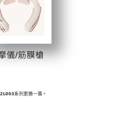
2L003
系列更勝一籌。