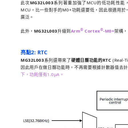
此次
MG32L003
系列著重加強了MCU的低功耗性能，在
MCU，比一些對手的M0+功耗還要低，因此很適用於一
廣泛。
®
®
此外，
MG32L003
升級到
Arm
Cortex
-M0+
架構，
亮點2: RTC
MG32L003
系列還帶來了
硬體日曆功能的RTC
(Rea
因此用戶在做日曆功能時，不再需要根據計數器值去計
下，功耗僅有1.0μA。