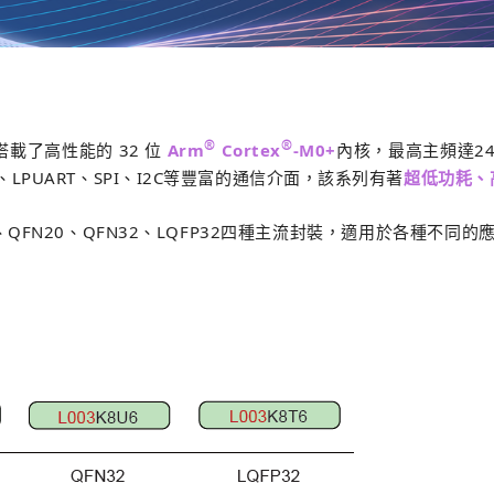
®
®
載了高性能的 32 位
Arm
Cortex
-M0+
內核，最高主頻達24MH
、LPUART、SPI、I2C等豐富的通信介面，該系列有著
超低功耗、
0、QFN20、QFN32、LQFP32四種主流封裝，適用於各種不