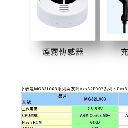
下表是
MG32L003
系列與友商Axx32F003系列、Px