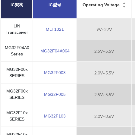
IC架构
IC型号
Operating Voltage
LIN
MLT1021
9V~27V
Transceiver
MG32F04A0
MG32F04A064
2.5V~5.5V
Series
MG32F00x
MG32F003
2.0V~5.5V
SERIES
MG32F00x
MG32F005
2.5V~5.5V
SERIES
MG32F10x
MG32F103
2.0V~3.6V
SERIES
MG32F10x