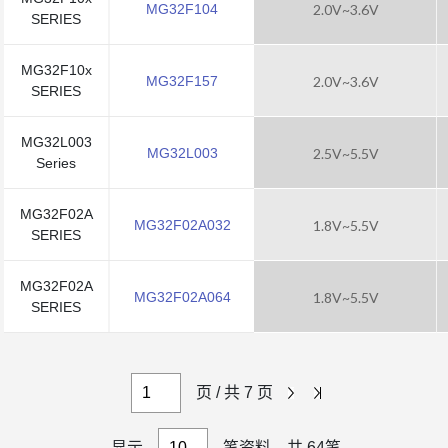
MG32F104
2.0V~3.6V
SERIES
MG32F10x
MG32F157
2.0V~3.6V
SERIES
MG32L003
MG32L003
2.5V~5.5V
Series
MG32F02A
MG32F02A032
1.8V~5.5V
SERIES
MG32F02A
MG32F02A064
1.8V~5.5V
SERIES
页 / 共 7 页
显示
笔资料，共 64笔