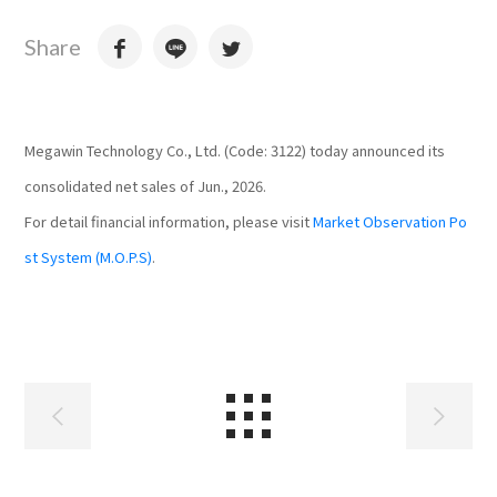
Share
Megawin Technology Co., Ltd. (Code: 3122) today
announced its
consolidated net sales of Jun.
, 2026.
For detail financial information, please visit
Market Observation Po
st System (M.O.P.S)
.